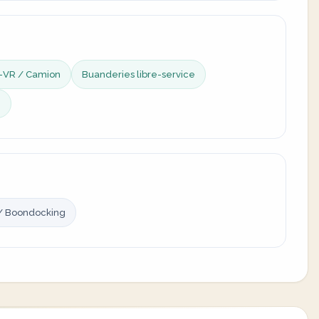
-VR / Camion
Buanderies libre-service
e
/ Boondocking