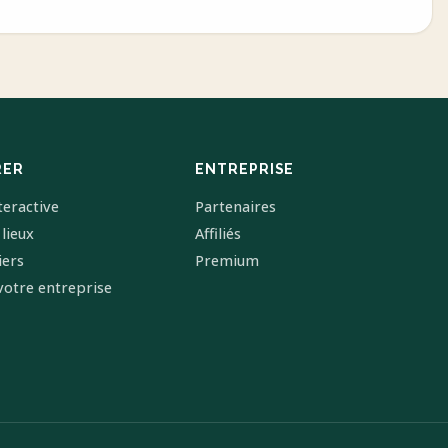
RER
ENTREPRISE
teractive
Partenaires
 lieux
Affiliés
iers
Premium
votre entreprise