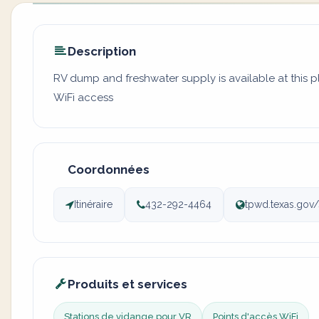
Description
RV dump and freshwater supply is available at this 
WiFi access
Coordonnées
Itinéraire
432-292-4464
tpwd.texas.gov
Produits et services
Stations de vidange pour VR
Points d'accès WiFi