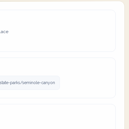
place
/state-parks/seminole-canyon