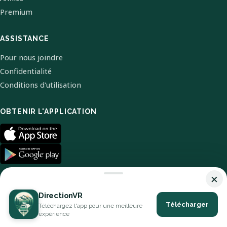
Premium
ASSISTANCE
Pour nous joindre
Confidentialité
Conditions d'utilisation
OBTENIR L'APPLICATION
×
DirectionVR
Télécharger
Téléchargez l'app pour une meilleure
© 2026 DirectionVR. Tous droits réservés.
expérience