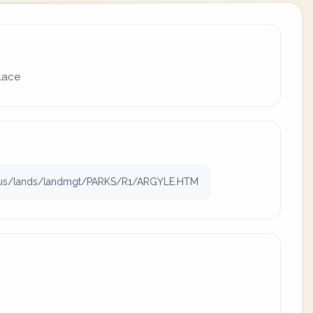
place
il.us/lands/landmgt/PARKS/R1/ARGYLE.HTM