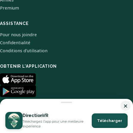
Premium
ASSISTANCE
Pour nous joindre
Confidentialité
Conditions d'utilisation
OBTENIR L'APPLICATION
×
DirectionVR
Télécharger
Téléchargez l'app pour une meilleure
© 2026 DirectionVR. Tous droits réservés.
expérience