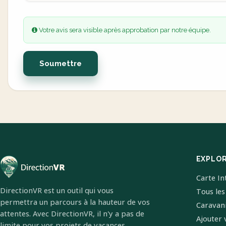
Votre avis sera visible après approbation par notre équipe.
Soumettre
EXPLO
Carte In
DirectionVR est un outil qui vous
Tous les
permettra un parcours à la hauteur de vos
Caravan
attentes. Avec DirectionVR, il n'y a pas de
Ajouter 
limite pour vos projets de vacances,