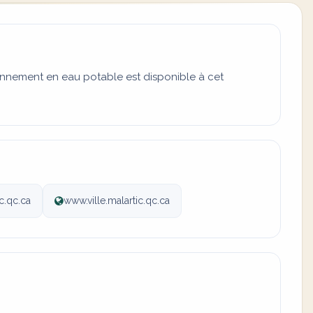
onnement en eau potable est disponible à cet
ic.qc.ca
www.ville.malartic.qc.ca