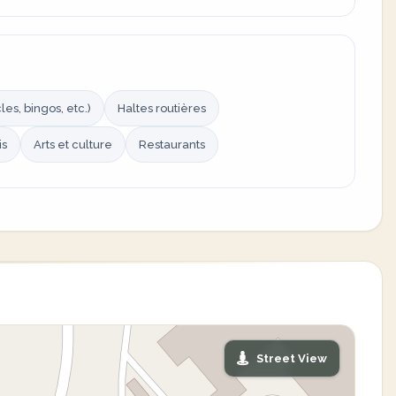
es, bingos, etc.)
Haltes routières
is
Arts et culture
Restaurants
Street View