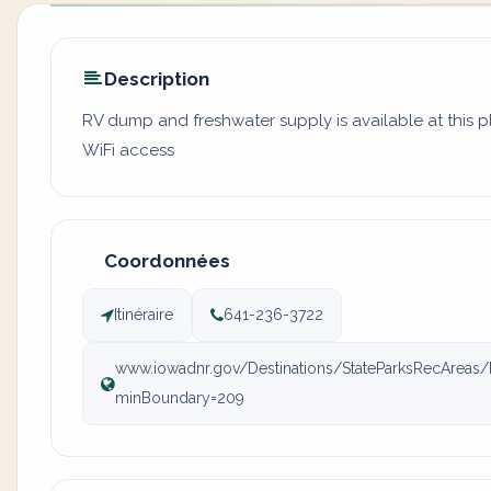
Description
RV dump and freshwater supply is available at this p
WiFi access
Coordonnées
Itinéraire
641-236-3722
www.iowadnr.gov/Destinations/StateParksRecAreas/I
minBoundary=209