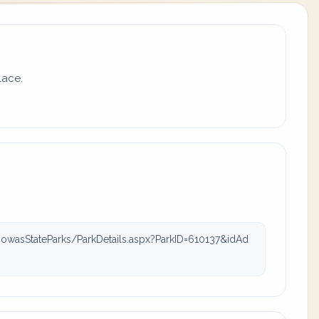
lace.
owasStateParks/ParkDetails.aspx?ParkID=610137&idAd