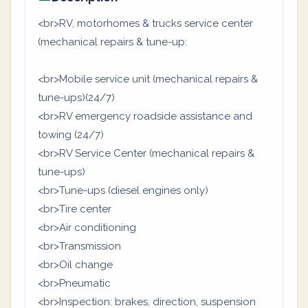
<br>RV, motorhomes & trucks service center
(mechanical repairs & tune-up:
<br>Mobile service unit (mechanical repairs &
tune-ups)(24/7)
<br>RV emergency roadside assistance and
towing (24/7)
<br>RV Service Center (mechanical repairs &
tune-ups)
<br>Tune-ups (diesel engines only)
<br>Tire center
<br>Air conditioning
<br>Transmission
<br>Oil change
<br>Pneumatic
<br>Inspection: brakes, direction, suspension