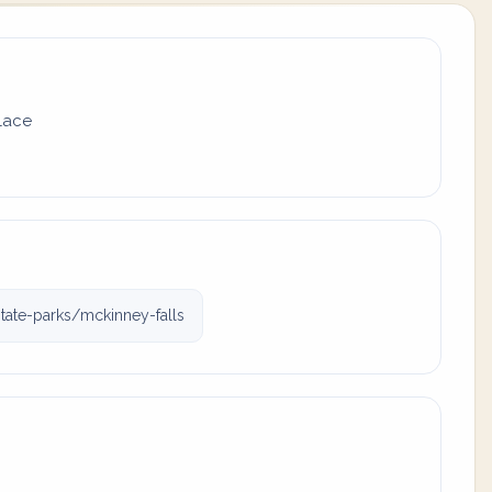
place
tate-parks/mckinney-falls