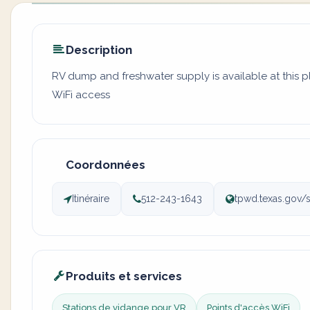
Description
RV dump and freshwater supply is available at this 
WiFi access
Coordonnées
Itinéraire
512-243-1643
tpwd.texas.gov/s
Produits et services
Stations de vidange pour VR
Points d'accès WiFi