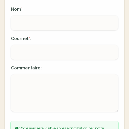
Nom
:
*
Courriel
:
*
Commentaire:
Votre avis sera visible après approbation par notre