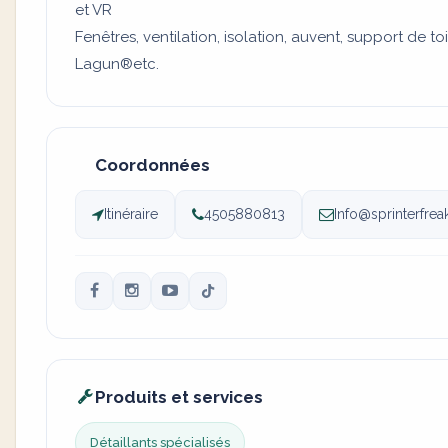
et VR
Fenêtres, ventilation, isolation, auvent, support de to
Lagun®️etc.
Coordonnées
Itinéraire
4505880813
Info@sprinterfrea
Produits et services
Détaillants spécialisés