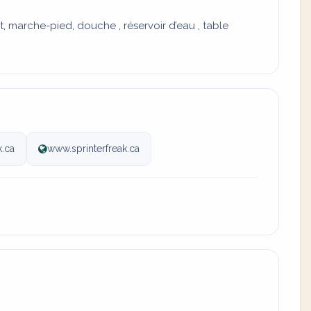
it, marche-pied, douche , réservoir d’eau , table
k.ca
www.sprinterfreak.ca