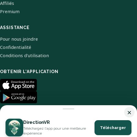
Affiliés
Premium
ASSISTANCE
Pour nous joindre
Confidentialité
Conditions d'utilisation
OBTENIR L'APPLICATION
×
DirectionVR
Télécharger
Téléchargez l'app pour une meilleure
© 2026 DirectionVR. Tous droits réservés.
expérience