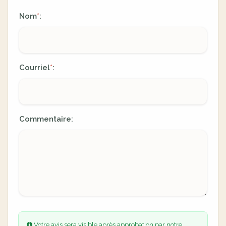
Nom
:
*
Courriel
:
*
Commentaire:
Votre avis sera visible après approbation par notre