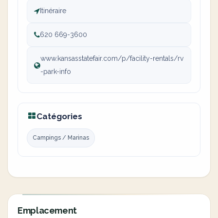
Itinéraire
620 669-3600
www.kansasstatefair.com/p/facility-rentals/rv
-park-info
Catégories
Campings / Marinas
Emplacement