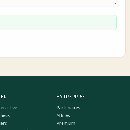
RER
ENTREPRISE
teractive
Partenaires
 lieux
Affiliés
iers
Premium