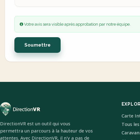
Votre avis sera visible après approbation par notre équipe.
Soumettre
EXPLO
Carte In
DirectionVR est un outil qui vous
Tous les
permettra un parcours à la hauteur de vos
Caravan
attentes. Avec DirectionVR, il n'y a pas de