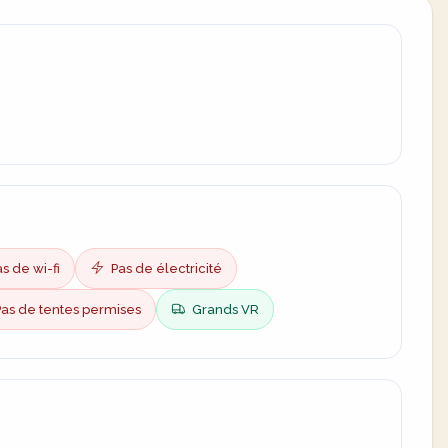
s de wi-fi
Pas de électricité
as de tentes permises
Grands VR