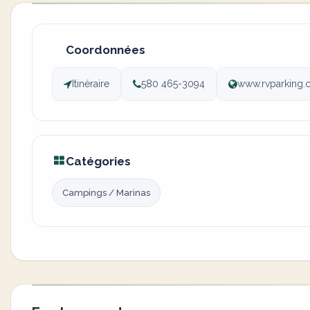
Coordonnées
Itinéraire
580 465-3094
www.rvparking.
Catégories
Campings / Marinas