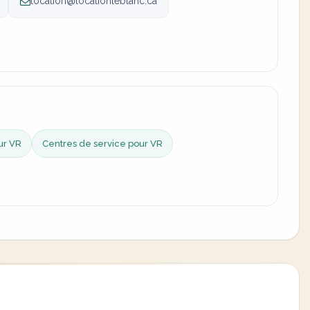
location@locationleblanc.ca
ur VR
Centres de service pour VR