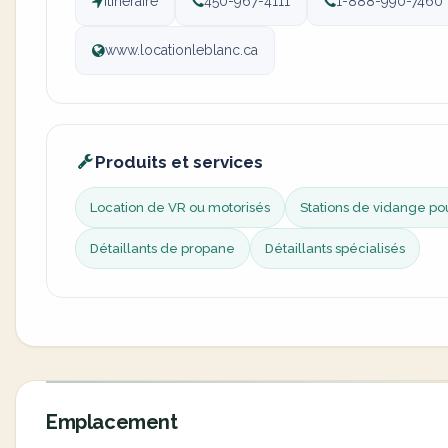
Itinéraire
450-967-4111
1-888-990-7460
www.locationleblanc.ca
Produits et services
Location de VR ou motorisés
Stations de vidange po
Détaillants de propane
Détaillants spécialisés
Emplacement