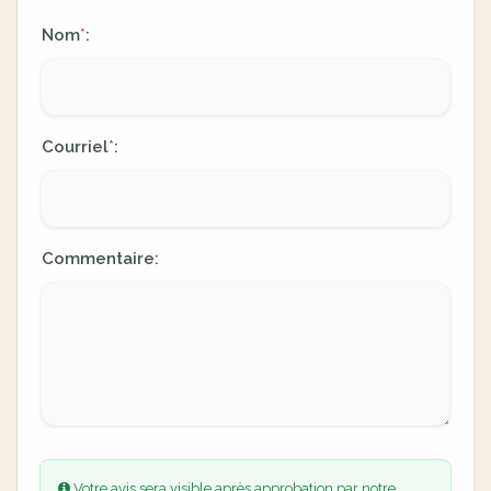
Nom
:
*
Courriel
:
*
Commentaire:
Votre avis sera visible après approbation par notre