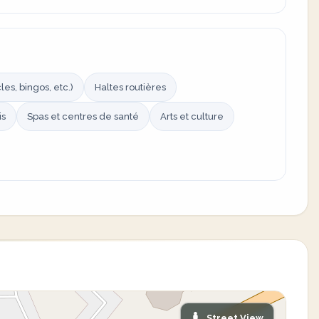
es, bingos, etc.)
Haltes routières
is
Spas et centres de santé
Arts et culture
Street View