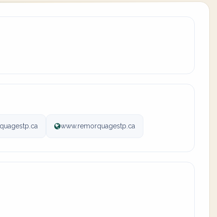
uagestp.ca
www.remorquagestp.ca