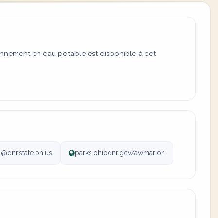
onnement en eau potable est disponible à cet
s@dnr.state.oh.us
parks.ohiodnr.gov/awmarion