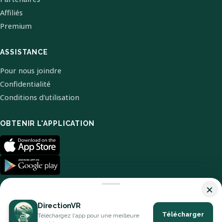
Affiliés
Premium
ASSISTANCE
Pour nous joindre
Confidentialité
Conditions d'utilisation
OBTENIR L'APPLICATION
×
DirectionVR
Télécharger
Téléchargez l'app pour une meilleure
© 2026 DirectionVR. Tous droits réservés.