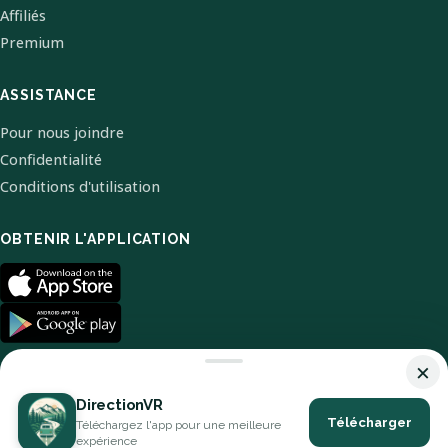
Affiliés
Premium
ASSISTANCE
Pour nous joindre
Confidentialité
Conditions d'utilisation
OBTENIR L'APPLICATION
×
DirectionVR
Télécharger
Téléchargez l'app pour une meilleure
© 2026 DirectionVR. Tous droits réservés.
expérience