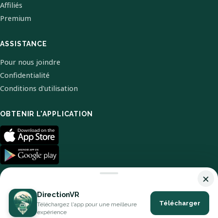
Affiliés
Premium
ASSISTANCE
Pour nous joindre
Confidentialité
Conditions d'utilisation
OBTENIR L'APPLICATION
×
DirectionVR
Télécharger
Téléchargez l'app pour une meilleure
© 2026 DirectionVR. Tous droits réservés.
expérience