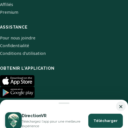
Affiliés
Premium
ASSISTANCE
Pour nous joindre
Confidentialité
Conditions d'utilisation
OBTENIR L'APPLICATION
×
DirectionVR
Télécharger
Téléchargez l'app pour une meilleure
© 2026 DirectionVR. Tous droits réservés.
expérience