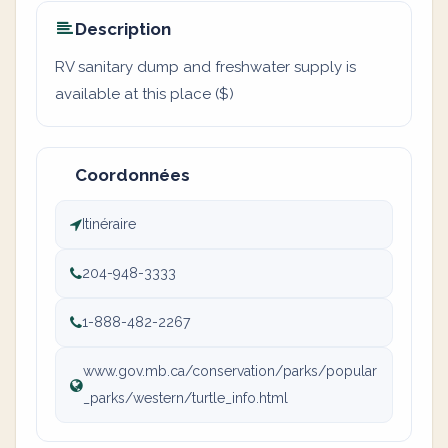
Description
RV sanitary dump and freshwater supply is
available at this place ($)
Coordonnées
Itinéraire
204-948-3333
1-888-482-2267
www.gov.mb.ca/conservation/parks/popular
_parks/western/turtle_info.html