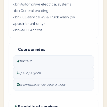
<br>Automotive electrical systems
<br>General welding
<br>Full-service RV & Truck wash (by
appointment only)
<br>Wi-Fi Access
Coordonnées
Itinéraire
514-270-3220
www.excellence-peterbilt.com
Produits et services