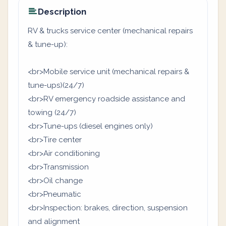
Description
RV & trucks service center (mechanical repairs
& tune-up):
<br>Mobile service unit (mechanical repairs &
tune-ups)(24/7)
<br>RV emergency roadside assistance and
towing (24/7)
<br>Tune-ups (diesel engines only)
<br>Tire center
<br>Air conditioning
<br>Transmission
<br>Oil change
<br>Pneumatic
<br>Inspection: brakes, direction, suspension
and alignment