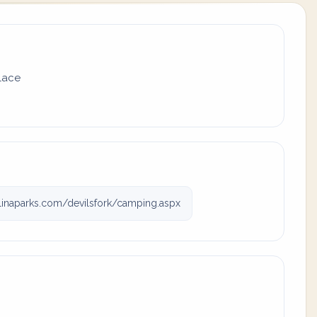
place
inaparks.com/devilsfork/camping.aspx