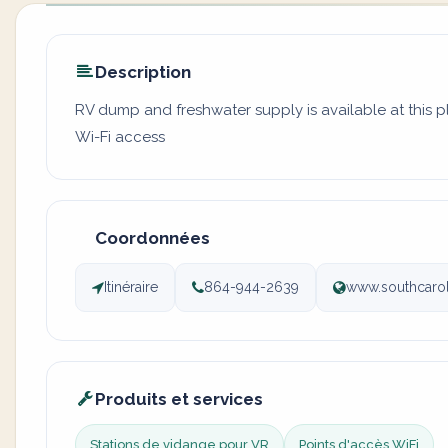
Description
RV dump and freshwater supply is available at this 
Wi-Fi access
Coordonnées
Itinéraire
864-944-2639
www.southcarol
Produits et services
Stations de vidange pour VR
Points d'accès WiFi