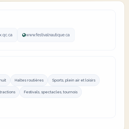
x.qc.ca
www.festivalnautique.ca
nuit
Haltes routières
Sports, plein air et loisirs
ttractions
Festivals, spectacles, tournois