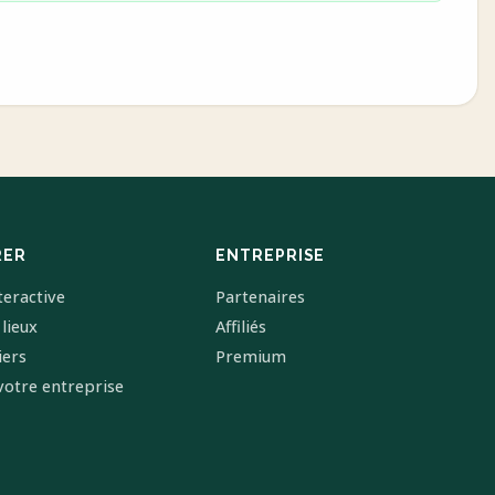
RER
ENTREPRISE
teractive
Partenaires
 lieux
Affiliés
iers
Premium
votre entreprise