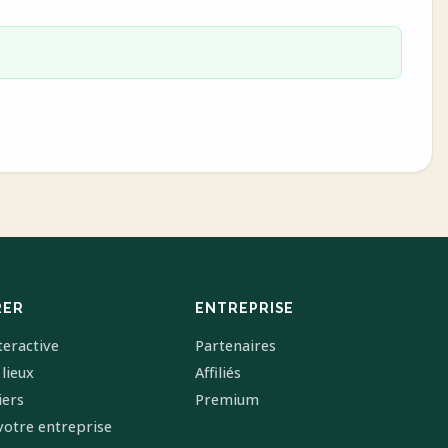
RER
ENTREPRISE
teractive
Partenaires
 lieux
Affiliés
iers
Premium
votre entreprise