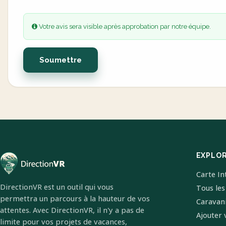
Votre avis sera visible après approbation par notre équipe.
Soumettre
EXPLO
Carte In
DirectionVR est un outil qui vous
Tous les
permettra un parcours à la hauteur de vos
Caravan
attentes. Avec DirectionVR, il n'y a pas de
Ajouter 
limite pour vos projets de vacances,