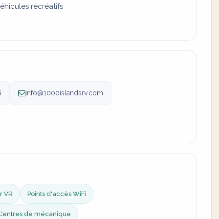
hicules récréatifs
6
info@1000islandsrv.com
r VR
Points d'accès WiFi
Centres de mécanique