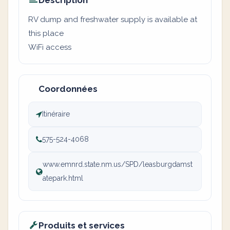
Description
RV dump and freshwater supply is available at
this place
WiFi access
Coordonnées
Itinéraire
575-524-4068
www.emnrd.state.nm.us/SPD/leasburgdamst
atepark.html
Produits et services