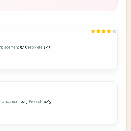
mplacement
5/5
Propreté
4/5
mplacement
2/5
Propreté
1/5