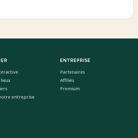
RER
ENTREPRISE
teractive
Partenaires
 lieux
Affiliés
iers
Premium
votre entreprise