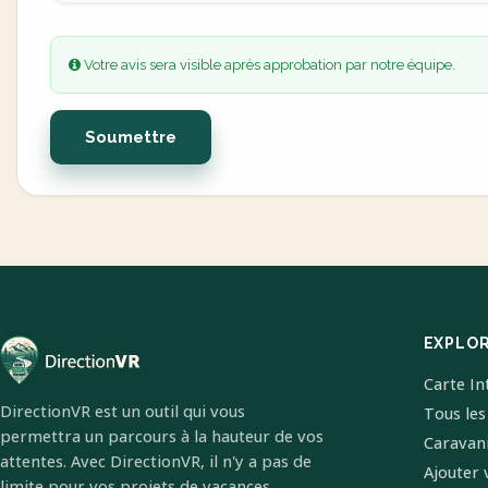
Votre avis sera visible après approbation par notre équipe.
Soumettre
EXPLO
Carte In
DirectionVR est un outil qui vous
Tous les
permettra un parcours à la hauteur de vos
Caravan
attentes. Avec DirectionVR, il n'y a pas de
Ajouter 
limite pour vos projets de vacances,