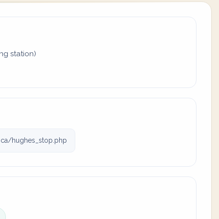
ing station)
.ca/hughes_stop.php