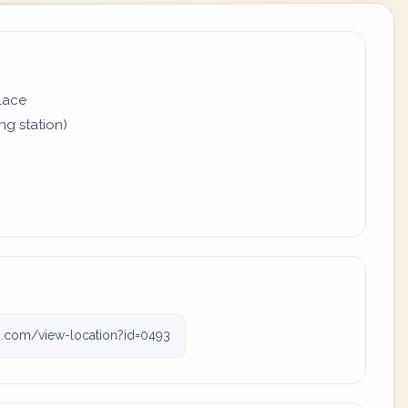
place
ing station)
gj.com/view-location?id=0493