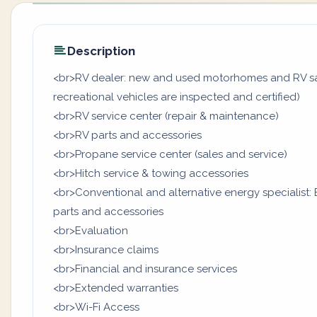
Description
<br>RV dealer: new and used motorhomes and RV sal
recreational vehicles are inspected and certified)
<br>RV service center (repair & maintenance)
<br>RV parts and accessories
<br>Propane service center (sales and service)
<br>Hitch service & towing accessories
<br>Conventional and alternative energy specialist: B
parts and accessories
<br>Evaluation
<br>Insurance claims
<br>Financial and insurance services
<br>Extended warranties
<br>Wi-Fi Access