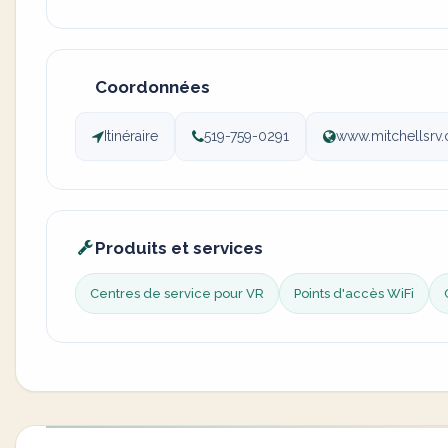
Coordonnées
Itinéraire
519-759-0291
www.mitchellsrv.
Produits et services
Centres de service pour VR
Points d'accès WiFi