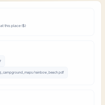
t this place ($)
7
13_campground_maps/rainbow_beach.pdf