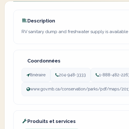
Description
RV sanitary dump and freshwater supply is available a
Coordonnées
Itinéraire
204-948-3333
1-888-482-226
www.gov.mb.ca/conservation/parks/pdf/maps/20
Produits et services