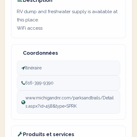
Description
RV dump and freshwater supply is available at
this place.
WiFi access
Coordonnées
Itinéraire
616-399-9390
www.michigandnr.com/parksandtrails/Detail
s.aspx?id=458&type=SPRK
Produits et services