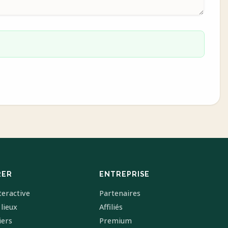
RER
ENTREPRISE
teractive
Partenaires
 lieux
Affiliés
iers
Premium