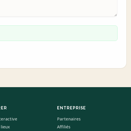
RER
ENTREPRISE
teractive
Partenaires
 lieux
Affiliés