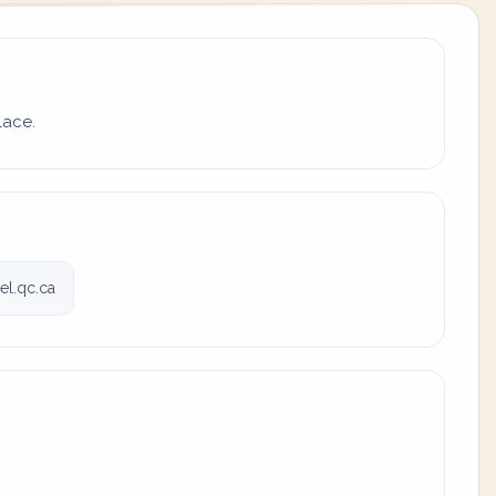
lace.
el.qc.ca