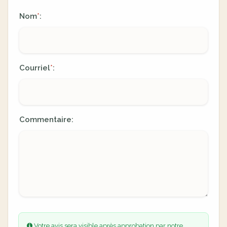
Nom
:
*
Courriel
:
*
Commentaire:
Votre avis sera visible après approbation par notre