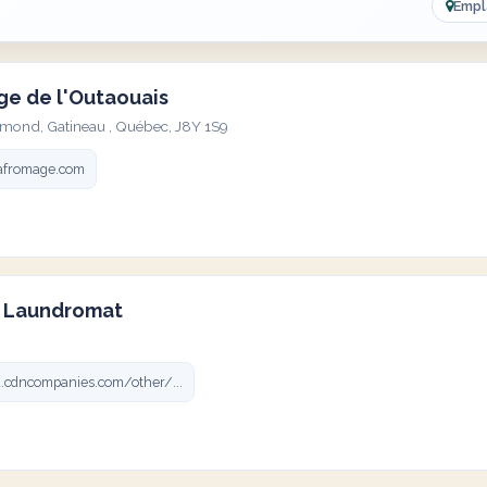
Empl
ge de l'Outaouais
ymond, Gatineau , Québec, J8Y 1S9
afromage.com
s Laundromat
.cdncompanies.com/other/...