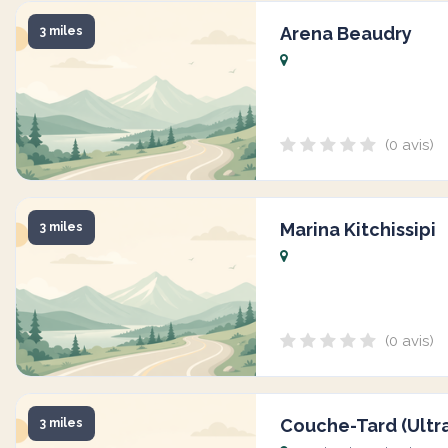
Arena Beaudry
3 miles
(0 avis)
Marina Kitchissipi
3 miles
(0 avis)
Couche-Tard (Ultr
3 miles