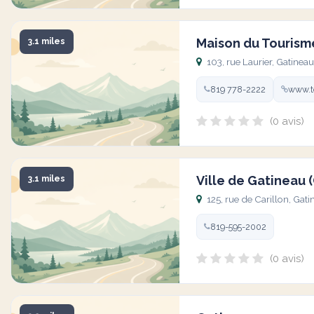
Maison du Tourism
3.1 miles
103, rue Laurier, Gatine
819 778-2222
www.t
(0 avis)
Ville de Gatineau 
3.1 miles
125, rue de Carillon, Ga
819-595-2002
(0 avis)