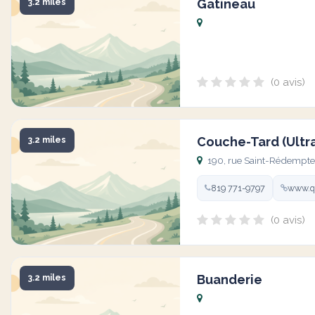
Gatineau
3.2 miles
(0 avis)
Couche-Tard (Ultr
3.2 miles
190, rue Saint-Rédempte
819 771-9797
www.q
(0 avis)
Buanderie
3.2 miles