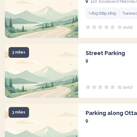
410, boulevard Maloney E
819 669-1819
www.q
(0 avis)
Street Parking
3 miles
(0 avis)
Parking along Ott
3 miles