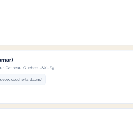
amar)
ur, Gatineau, Québec, J8X 2S9
uebec.couche-tard.com/