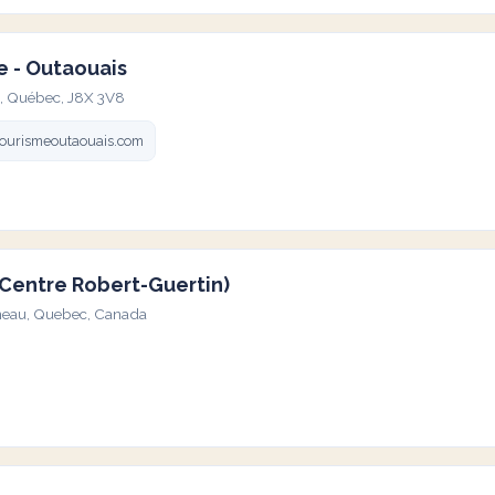
e - Outaouais
au, Québec, J8X 3V8
ourismeoutaouais.com
(Centre Robert-Guertin)
tineau, Quebec, Canada