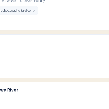
st, Gatineau, Québec, J8P 1E7
uebec.couche-tard.com/
awa River