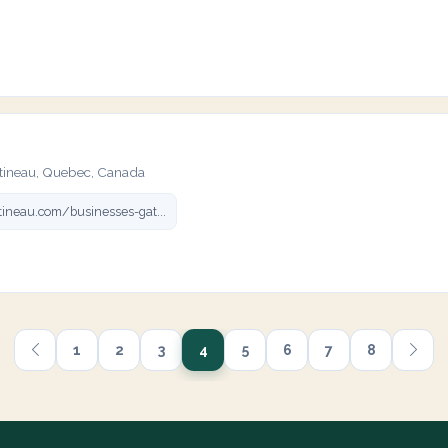
atineau, Quebec, Canada
tineau.com/businesses-gat...
1
2
3
4
5
6
7
8