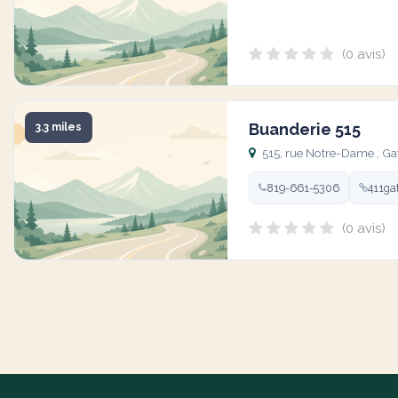
(0 avis)
Buanderie 515
3.3 miles
515, rue Notre-Dame , G
819-661-5306
411ga
(0 avis)